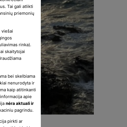
s. Tai gali atlikti
nansinių priemonių
 viešai
gingos
uliavimas rinka).
i skaitytojai
 draudžiama
iama bei skelbiama
kiai nenurodyta ir
ma kaip atitinkanti
 informacija apie
ija
nėra aktuali ir
ukaciniu pagrindu.
ja pirkti ar