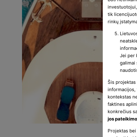
investuotojui,
tik licenciju
rinkų įstatyma
Lietuvos
neatskl
informac
Jei per 
galimai 
naudotis
Šis projektas
informacijos,
kontekstas ner
faktines apli
konkrečius s
jos pateikim
Projektas bei