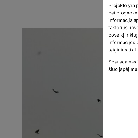
Projekte yra 
bei prognozėm
informaciją 
faktorius, inv
poveikį ir kit
informacijos p
teiginius tik 
Spausdamas “S
šiuo įspėjimu