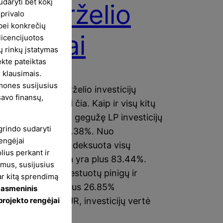
daryti bet kokį
24 birželio
 privalo
 bei konkrečių
zultatai
 licencijuotos
ų rinkų įstatymas
ekte pateiktas
 klausimais.
emones susijusius
ta 2024 metų birželio investicijų
savo finansų,
ta. Ją galite rasti čia. Kaip ir visų kitų
ų ataskaitas. Per gegužę LP investicijų
grindo sudaryti
s indeksas augo 0.38%. Nuo
engėjai
avimo pradžios indeksuota visų
lius perkant ir
icijų bendra grąža yra plus 83.44%.
imus, susijusius
mas tarp viso investuotų pinigų ir
 ar kitą sprendimą
icijų vertės yra plius 26.85%
 asmeninis
tuota 7469.45 EUR, investicijų vertė
 projekto rengėjai
94 EUR).