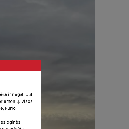
nėra
ir negali būti
priemonių. Visos
e, kurio
iesioginės
 yra griežtai