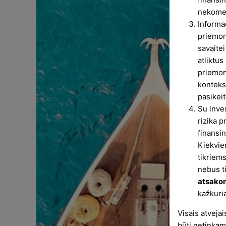
nekomer
Informa
priemo
savaitei
atliktu
priemon
konteks
pasikeit
Su inve
rizika p
finansin
Kiekvie
tikriem
nebus t
atsako
kažkuri
Visais atveja
būti netinkam