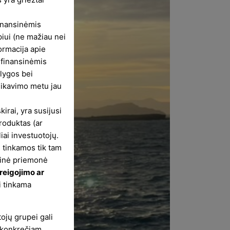
finansinėmis
piui (ne mažiau nei
formacija apie
 finansinėmis
ąlygos bei
likavimo metu jau
irai, yra susijusi
produktas (ar
liai investuotojų.
 tinkamos tik tam
nsinė priemonė
areigojimo ar
i tinkama
ojų grupei gali
m konkrečiam