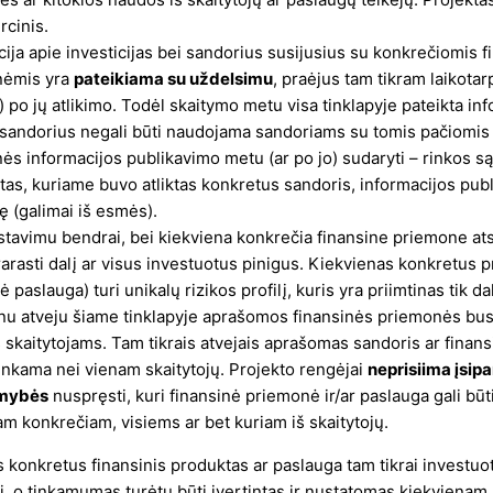
cinis.
cija apie investicijas bei sandorius susijusius su konkrečiomis 
nėmis yra
pateikiama su uždelsimu
, praėjus tam tikram laikotar
) po jų atlikimo. Todėl skaitymo metu visa tinklapyje pateikta in
s sandorius negali būti naudojama sandoriams su tomis pačiomis
ės informacijos publikavimo metu (ar po jo) sudaryti – rinkos s
tas, kuriame buvo atliktas konkretus sandoris, informacijos pub
ę (galimai iš esmės).
stavimu bendrai, bei kiekviena konkrečia finansine priemone atsk
rarasti dalį ar visus investuotus pinigus. Kiekvienas konkretus 
ė paslauga) turi unikalų rizikos profilį, kuris yra priimtinas tik da
nu atveju šiame tinklapyje aprašomos finansinės priemonės bus
s skaitytojams. Tam tikrais atvejais aprašomas sandoris ar fina
inkama nei vienam skaitytojų. Projekto rengėjai
neprisiima įsip
mybės
nuspręsti, kuri finansinė priemonė ir/ar paslauga gali būt
am konkrečiam, visiems ar bet kuriam iš skaitytojų.
is konkretus finansinis produktas ar paslauga tam tikrai investuot
i, o tinkamumas turėtų būti įvertintas ir nustatomas kiekviena