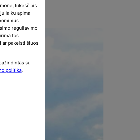
07-07
omone, lūkesčiais
oju laiku apima
onominius
būsimo reguliavimo
urima tos
i ar pakeisti šiuos
pažindintas su
o politika
.