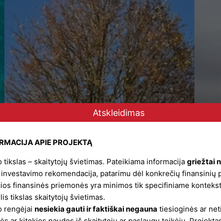
Atskleidimas
ORMACIJA APIE PROJEKTĄ
 tikslas – skaitytojų švietimas. Pateikiama informacija
griežtai 
 investavimo rekomendacija, patarimu dėl konkrečių finansinių 
ios finansinės priemonės yra minimos tik specifiniame kontekst
lis tikslas skaitytojų švietimas.
o rengėjai
nesiekia gauti ir faktiškai negauna
tiesioginės ar net
ės ar kitokios naudos iš skaitytojų ar paslaugų teikėjų. Projektas