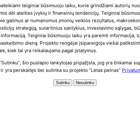
2024-
pateikiami teiginiai būsimuoju laiku, kurie grindžiami autorių nu
is dėl ateities įvykių ir finansinių tendencijų. Teiginiai būsimu
apie galimus ar numanomus įmonių veiklos rezultatus, makroek
esticijų strategiją, sutartinius santykius, investavimo sąlygas, 
ą informaciją. Teiginiai būsimuoju laiku yra paremti informacija, t
askelbimo dieną. Projekto rengėjai įsipareigoja viešai patikslint
tiek, kiek tai yra reikalaujama pagal įstatymus.
utinku”, šio puslapio lankytojas pripažįsta, jog yra tinkamai su
 ir yra perskaitęs bei sutinka su projekto “Lėtas pelnas”
Privatum