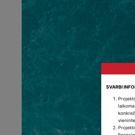
SVARBI INF
Projekto
laikoma
konkreč
vieninte
Projekt
finansin