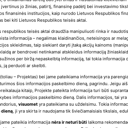
 įvertinus jo žinias, patirtį, finansinę padėtį bei investavimo tikslu
otos finansinės institucijos, kaip nurodo Lietuvos Respublikos fi
s bei kiti Lietuvos Respublikos teisės aktai.
 respublikos teisės aktai draudžia manipuliuoti rinka ir naudotis
eista informacija – negalimas klaidinančios, neteisingos ar mela
ijos skleidimas, taip siekiant daryti įtaką akcijų kainoms (manip
klaidą ar bendrovei netinkamai atskleidus informaciją žiniasklaida
sužinos per biržą nepaskelbtą informaciją, tai tokia informacija
, ją perduoti ar skelbti.
 (toliau – Projektas) bei jame pateikiama informacija yra pareng
 turimos šios informacijos paskelbimo dieną, pagrindu. Jeigu aiš
eikalauja kitaip, Projekte pateikta informacija turi būti supranta
nkybes informacijos paskelbimo dieną. Dalis informacijos, tai yra
andorius,
visuomet
yra pateikiama su uždelsimu. Tokia informac
o dieną
, ji yra skirta ir naudojama tik šviečiamaisiais tikslais, ed
 jame pateikia informacija
nėra ir neturi būti
laikoma rekomendaci