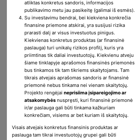
atliktas konkretus sandoris, informacijos
publikavimo metu jau pasikeitę (galimai iš esmės).
Ačiū visiems, kurie Lėto Pelno penkis metus
Su investavimu bendrai, bei kiekviena konkrečia
skaitėt įrašus, rašėt komentarus, klausėt dalykų.
finansine priemone atskirai, yra susijusi rizika
Tikiuosi kažkam projektas padėjo ir/ar buvo
prarasti dalį ar visus investuotus pinigus.
Kiekvienas konkretus produktas (ar finansinė
naudingas. Pradėjau ir rašiau be jokios asmeninės
paslauga) turi unikalų rizikos profilį, kuris yra
naudos, per visą laiką negavau nei vieno euro,
priimtinas tik daliai investuotojų. Kiekvienu atveju
vienintelė projekto prasmė galėjo būti (ir viliuosi
šiame tinklapyje aprašomos finansinės priemonės
buvo) pagalba skaitytojams.
bus tinkamos tik tam tikriems skaitytojams. Tam
tikrais atvejais aprašomas sandoris ar finansinė
Tad ačiū kad skaitėt, tikiuosi padėjau.
priemonė nebus tinkama nei vienam skaitytojų.
Penkių metų proga atėjo laikas atsisveikinti.
Projekto rengėjai
neprisiima įsipareigojimo ar
atsakomybės
nuspręsti, kuri finansinė priemonė
Kodėl atsisveikinam ?
ir/ar paslauga gali būti tinkama kažkuriam
konkrečiam, visiems ar bet kuriam iš skaitytojų.
Kelios svarbios priežastys
praeitame įraše
. Šiame
dar kiek plačiau, nes tame įraše pateikiau tris
Visais atvejais konkretus finansinis produktas ar
galimu scenarijus:
paslauga tam tikrai investuotojų grupei gali būti