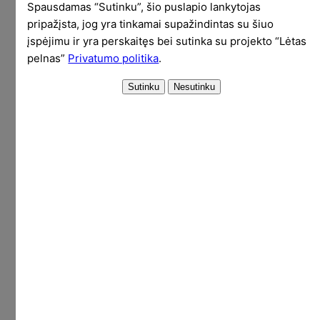
Spausdamas “Sutinku”, šio puslapio lankytojas
pripažįsta, jog yra tinkamai supažindintas su šiuo
Todėl, norėdamas LP išlaikyti prasmingu, turėčiau
įspėjimu ir yra perskaitęs bei sutinka su projekto “Lėtas
iš esmės keisti projektą ir įdėti gerokai daugiau
pelnas”
Privatumo politika
.
darbo. Bet dabar tam neturiu nei galimybių, nei
noro. Gal kažkada vėl grįšiu prie edukacinių
projektų asmeninių finansų ir investavimo srityje.
Jei atsiras laiko ir vėl įsižiebs ugnelė.
Rezultatai per penkis metus
Pirmiausia keli grafikai, kuriuos galite rasti ir
mėnesio ataskaitose.