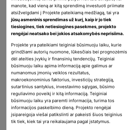
manote, kad vieną ar kitą sprendimą investuoti priimate
Ypač įvertinus, kad norinčių edukuoti apie
atsižvelgdami į Projekte pateikiamą medžiagą, tai yra
finansus Lietuvoje per tuos penkis metus
jūsų asmeninis sprendimas už kurį, kaip ir jo tiek
atsirado dešimtys. Žinoma, kai kurie pseudo
tiesiogines, tiek netiesiogines pasekmes, projekto
edukatoriai visiškus šūdus šneka ir jų klausant
rengėjai neatsako bei jokios atsakomybės neprisiima.
darosi keista, kad anie sugeba batus patys
Projekte yra pateikiami teiginiai būsimuoju laiku, kurie
užsirišti. Tačiau kiti į rašymą/kalbėjimą/turinio
grindžiami autorių nuomone, lūkesčiais bei prognozėmis
kūrimą žiūri labai rimtai ir viską daro atsakingai,
dėl ateities įvykių ir finansinių tendencijų. Teiginiai
teisingai, įdėdami daug meilės ir darbo į savo
būsimuoju laiku apima informaciją apie galimus ar
turinį.
numanomus įmonių veiklos rezultatus,
makroekonominius faktorius, investicijų strategiją,
Mano tingus periodinis parašymas Lėtame Pelne
sutartinius santykius, investavimo sąlygas, būsimo
apie rinkas, kuris turi ženkliai mažiau vertės, nei
reguliavimo poveikį ir kitą informaciją. Teiginiai
bet kuris mano rašytas Investuok tekstas, tapo
būsimuoju laiku yra paremti informacija, turima tos
nei reikalingu, nei prasmingu. Lėtas Pelnas,
informacijos paskelbimo dieną. Projekto rengėjai
dabartiniame Lietuvos finansinio turinio kūrėjų
įsipareigoja viešai patikslinti ar pakeisti šiuos teiginius
kontekste, nebekuria naujos apčiuopiamos vertės
tik tiek, kiek tai yra reikalaujama pagal įstatymus.
skaitytojams.