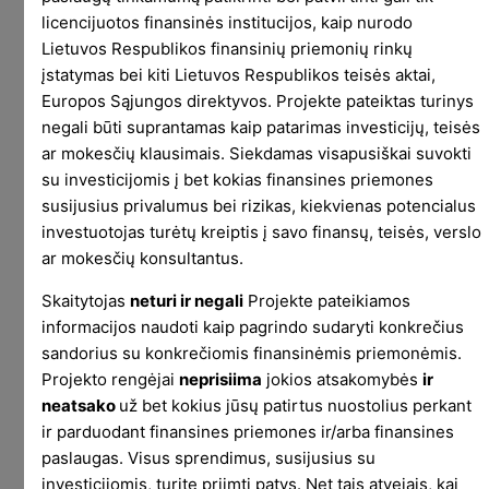
aktyvų įsitraukimą. Laisvalaikį vis labiau noriu
licencijuotos finansinės institucijos, kaip nurodo
Lietuvos Respublikos finansinių priemonių rinkų
turėti kaip laisvalaikį, o ne laiką papildomoms
įstatymas bei kiti Lietuvos Respublikos teisės aktai,
veikloms.
Europos Sąjungos direktyvos. Projekte pateiktas turinys
Todėl kiekvieną mėnesį kapsinti po 200 eurų į
negali būti suprantamas kaip patarimas investicijų, teisės
ar mokesčių klausimais. Siekdamas visapusiškai suvokti
labai plačiai diversifikuotą investicinį krepšelį,
su investicijomis į bet kokias finansines priemones
vesti apie jį xls, daryti pdf’us, kelti juos į Lėtą
susijusius privalumus bei rizikas, kiekvienas potencialus
Pelną ir tada aprašinėti, kad šiaip jau nieko
investuotojas turėtų kreiptis į savo finansų, teisės, verslo
nepasikeitė, kažkas nukrito, kažkas pakilo, bet
ar mokesčių konsultantus.
tai nieko nereiškia, nes investuojam 20 metų
periodui – ir taip pastoviai mėnesis iš mėnesio,
Skaitytojas
neturi ir negali
Projekte pateikiamos
metai iš metų – tapo tiesiog beprasmiu
informacijos naudoti kaip pagrindo sudaryti konkrečius
užsiknisimu.
sandorius su konkrečiomis finansinėmis priemonėmis.
Projekto rengėjai
neprisiima
jokios atsakomybės
ir
Projekte nebematau ir realios edukacinės vertės.
neatsako
už bet kokius jūsų patirtus nuostolius perkant
Manau esminė edukacinė vertė buvo pirmi trys
ir parduodant finansines priemones ir/arba finansines
metai, nuo to laiko papildomai kuriama vertė
paslaugas. Visus sprendimus, susijusius su
pradėjo artėti prie nulio.
investicijomis, turite priimti patys. Net tais atvejais, kai