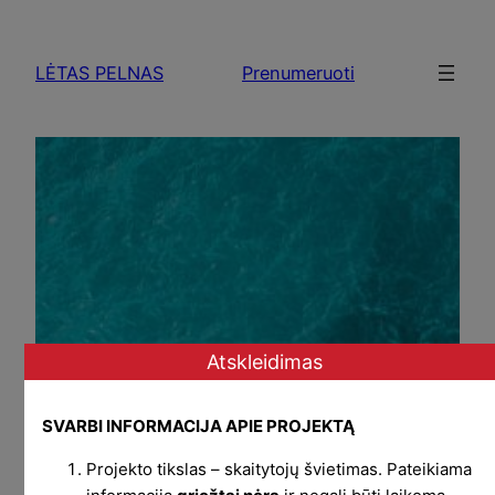
Skip
to
LĖTAS PELNAS
Prenumeruoti
content
Atskleidimas
SVARBI INFORMACIJA APIE PROJEKTĄ
Projekto tikslas – skaitytojų švietimas. Pateikiama