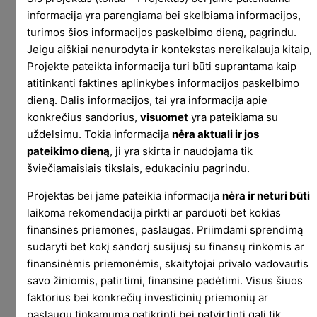
o trečią buvo gaila daryti. Penki metai kartu su
informacija yra parengiama bei skelbiama informacijos,
projektu lėmė daugybę sentimentų.
turimos šios informacijos paskelbimo dieną, pagrindu.
Jeigu aiškiai nenurodyta ir kontekstas nereikalauja kitaip,
Bet realybė rodo, kad sentimentai ne tokie ir
Projekte pateikta informacija turi būti suprantama kaip
stiprūs. Nuo minimo įrašo praėjo trys mėnesiai,
atitinkanti faktines aplinkybes informacijos paskelbimo
per juos daugybę kartų galvojau, kad reikėtų
dieną. Dalis informacijos, tai yra informacija apie
kažką LP parašyti. Bet nei karto neprisėdau,
konkrečius sandorius,
visuomet
yra pateikiama su
visiškai nieko neparašiau.
uždelsimu. Tokia informacija
nėra aktuali ir jos
pateikimo dieną
, ji yra skirta ir naudojama tik
Bendrai per pastaruosius metus rašau gerokai
šviečiamaisiais tikslais, edukaciniu pagrindu.
mažiau, nei anksčiau. Iš visų mano publikacijų
šiemet beliks tik Investuok žurnalas. Nors ir į tą
Projektas bei jame pateikia informacija
nėra ir neturi būti
vos pavyksta parašyti. Nebėra laiko ir
laikoma rekomendacija pirkti ar parduoti bet kokias
motyvacijos, galva ir fokusas visiškai kitur.
finansines priemones, paslaugas. Priimdami sprendimą
sudaryti bet kokį sandorį susijusį su finansų rinkomis ar
Vis daugiau dėmesio reikia valdymo įmonei ir
finansinėmis priemonėmis, skaitytojai privalo vadovautis
valdomiems fondams. Vis dažniau atsiranda idėjų
savo žiniomis, patirtimi, finansine padėtimi. Visus šiuos
ir pasiūlymų dėl naujų verslų. Socialinių veiklų
faktorius bei konkrečių investicinių priemonių ar
pobūdis iš rašymo pasikeitė į dalykų darymą,
paslaugų tinkamumą patikrinti bei patvirtinti gali tik