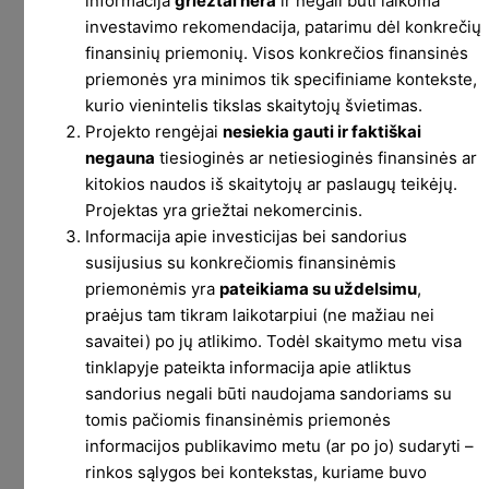
informacija
griežtai nėra
ir negali būti laikoma
investavimo rekomendacija, patarimu dėl konkrečių
finansinių priemonių. Visos konkrečios finansinės
priemonės yra minimos tik specifiniame kontekste,
kurio vienintelis tikslas skaitytojų švietimas.
Projekto rengėjai
nesiekia gauti ir faktiškai
negauna
tiesioginės ar netiesioginės finansinės ar
kitokios naudos iš skaitytojų ar paslaugų teikėjų.
Projektas yra griežtai nekomercinis.
Informacija apie investicijas bei sandorius
susijusius su konkrečiomis finansinėmis
priemonėmis yra
pateikiama su uždelsimu
,
praėjus tam tikram laikotarpiui (ne mažiau nei
savaitei) po jų atlikimo. Todėl skaitymo metu visa
tinklapyje pateikta informacija apie atliktus
sandorius negali būti naudojama sandoriams su
tomis pačiomis finansinėmis priemonės
Viso geriausio
informacijos publikavimo metu (ar po jo) sudaryti –
rinkos sąlygos bei kontekstas, kuriame buvo