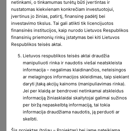
netinkami, o tinkamumas turėtų būti įvertintas ir
i) rašyti ketvirtines apžvalgas apie
nustatomas kiekvienam konkrečiam investuotojui,
krepšelį ir įvykius su pamokslais –
įvertinus jo žinias, patirtį, finansinę padėtį bei
maždaug kaip įprastos mėnesio
investavimo tikslus. Tai gali atlikti tik licencijuotos
ataskaitos tik rečiau.
finansinės institucijos, kaip nurodo Lietuvos Respublikos
finansinių priemonių rinkų įstatymas bei kiti Lietuvos
ii) dabartinį LP nustumti į viešus
Respublikos teisės aktai.
archyvus, o naujai sudėlioti nusileidimo
Lietuvos respublikos teisės aktai draudžia
puslapį, kuriam būtų LP krepšelio
manipuliuoti rinka ir naudotis viešai neatskleista
rezultatų grafikas plius kasmėnesiniai
informacija – negalimas klaidinančios, neteisingos
pdf.
ar melagingos informacijos skleidimas, taip siekiant
daryti įtaką akcijų kainoms (manipuliavimas rinka).
iii) tiesiog palikti kas jau sukurti
Jei per klaidą ar bendrovei netinkamai atskleidus
istorijai ir nebetęsti LP.
informaciją žiniasklaidai skaitytojai galimai sužinos
Tad kodėl pasirinkau būtent trečią scenarijų ?
per biržą nepaskelbtą informaciją, tai tokia
informacija draudžiama naudotis, ją perduoti ar
Jūs siūlėte rinktis pirmą. Pats galvojau, kad
skelbti.
rinksiuosi pirmą. Nes antras toks visai apie nieką,
Šis projektas (toliau – Projektas) bei jame pateikiama