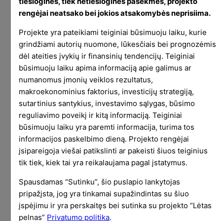
tiesiogines, tiek netiesiogines pasekmes, projekto
Targetas būtų bent iki 8X nuvažiuoti.
rengėjai neatsako bei jokios atsakomybės neprisiima.
Šioje kategorijoje ypatingai nepadėjo padidėjęs
Projekte yra pateikiami teiginiai būsimuoju laiku, kurie
darbinis krūvis ir stresas dėl huilo bandymo
grindžiami autorių nuomone, lūkesčiais bei prognozėmis
okupuoti Ukrainą (hence mažiau dėmesio ir laiko
dėl ateities įvykių ir finansinių tendencijų. Teiginiai
būsimuoju laiku apima informaciją apie galimus ar
maistui) bei savaitgalis praleistas Berlyne. Nors
numanomus įmonių veiklos rezultatus,
ten nueitas atstumas prisidėjo prie cal deginimo,
makroekonominius faktorius, investicijų strategiją,
išgertas alus (jei parduoda litrinį bokalą, tai kaip
sutartinius santykius, investavimo sąlygas, būsimo
galima nepirkt litrinio bokalo ?!) ir surytas
reguliavimo poveikį ir kitą informaciją. Teiginiai
maistas gerokai praradimus viršijo:
būsimuoju laiku yra paremti informacija, turima tos
informacijos paskelbimo dieną. Projekto rengėjai
įsipareigoja viešai patikslinti ar pakeisti šiuos teiginius
tik tiek, kiek tai yra reikalaujama pagal įstatymus.
Spausdamas “Sutinku”, šio puslapio lankytojas
pripažįsta, jog yra tinkamai supažindintas su šiuo
įspėjimu ir yra perskaitęs bei sutinka su projekto “Lėtas
pelnas”
Privatumo politika
.