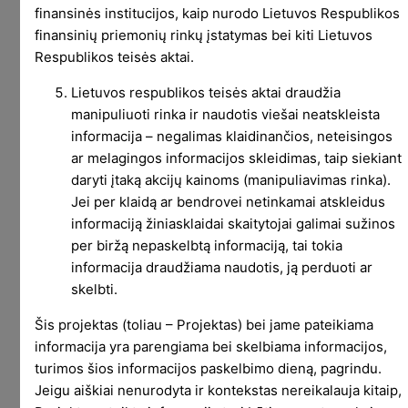
kad kažkas iš tokio atmestino požiūrio gausis.
finansinės institucijos, kaip nurodo Lietuvos Respublikos
finansinių priemonių rinkų įstatymas bei kiti Lietuvos
Visiškai kaip investavime. Keista, kad tai supratau
Respublikos teisės aktai.
tik dabar. Bet gal dar ne vėlu.
Lietuvos respublikos teisės aktai draudžia
Facebooke įžadus sportui daviau vasario 13
manipuliuoti rinka ir naudotis viešai neatskleista
dieną. Tuo įrašu pasižadėjau per mėnesį
informacija – negalimas klaidinančios, neteisingos
sportuodamas sudeginti 10 kcal. Iki vasario
ar melagingos informacijos skleidimas, taip siekiant
pabaigos tiek pasiekti nepavyko, bet per tas
daryti įtaką akcijų kainoms (manipuliavimas rinka).
kelias savaites pajudėjau neblogai:
Jei per klaidą ar bendrovei netinkamai atskleidus
informaciją žiniasklaidai skaitytojai galimai sužinos
per biržą nepaskelbtą informaciją, tai tokia
informacija draudžiama naudotis, ją perduoti ar
skelbti.
Šis projektas (toliau – Projektas) bei jame pateikiama
informacija yra parengiama bei skelbiama informacijos,
turimos šios informacijos paskelbimo dieną, pagrindu.
Jeigu aiškiai nenurodyta ir kontekstas nereikalauja kitaip,