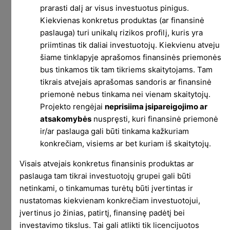
prarasti dalį ar visus investuotus pinigus.
čia – Lėtame pelne.
Kiekvienas konkretus produktas (ar finansinė
paslauga) turi unikalų rizikos profilį, kuris yra
Pasilaikykit su manimi, viską paaiškinsiu.
priimtinas tik daliai investuotojų. Kiekvienu atveju
Sportas iš esmės yra kaip investavimas. Jei
šiame tinklapyje aprašomos finansinės priemonės
nesportuoji jaunystės metus, atrodo, kad nieko
bus tinkamos tik tam tikriems skaitytojams. Tam
tikrais atvejais aprašomas sandoris ar finansinė
čia baisaus. Bet sulaukus 50ties supranti, kad
priemonė nebus tinkama nei vienam skaitytojų.
reikėjo sportuoti, nes dabar nei viena kūno dalis
Projekto rengėjai
neprisiima įsipareigojimo ar
normaliai neveikia.
atsakomybės
nuspręsti, kuri finansinė priemonė
Progresas lėtas. Viską reikia daryti po truputį,
ir/ar paslauga gali būti tinkama kažkuriam
konkrečiam, visiems ar bet kuriam iš skaitytojų.
nuosaikiai. Sunkaus bei nuoseklaus darbo
rezultatai pasijaučia tik po ilgo laiko. Greitų
Visais atvejais konkretus finansinis produktas ar
magiškų sprendimų nėra.
paslauga tam tikrai investuotojų grupei gali būti
netinkami, o tinkamumas turėtų būti įvertintas ir
Norint pasiekti tikslus, būtina turėti daug
nustatomas kiekvienam konkrečiam investuotojui,
disciplinos, skirti laiko ir kitų resursų. Negalima
įvertinus jo žinias, patirtį, finansinę padėtį bei
tiesiog kartais pasportuoti, o kartais ne ir tikėtis,
investavimo tikslus. Tai gali atlikti tik licencijuotos