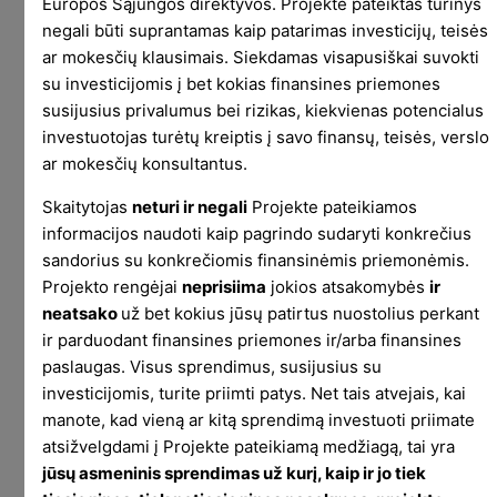
Europos Sąjungos direktyvos. Projekte pateiktas turinys
negali būti suprantamas kaip patarimas investicijų, teisės
ar mokesčių klausimais. Siekdamas visapusiškai suvokti
Active energy skiltis iš Apple Health
su investicijomis į bet kokias finansines priemones
appso – laikrodis ant rankos nuolat,
susijusius privalumus bei rizikas, kiekvienas potencialus
išskyrus treniruotes, bet įskaičiuoja ir
investuotojas turėtų kreiptis į savo finansų, teisės, verslo
Myzone appso duomenis.
ar mokesčių konsultantus.
Skaitytojas
neturi ir negali
Projekte pateikiamos
Pasirodo 10k mėnesio tikslą pasiekti gana
informacijos naudoti kaip pagrindo sudaryti konkrečius
paprasta. Per savaitę keli kartai į boksą, kelios
sandorius su konkrečiomis finansinėmis priemonėmis.
skvošo valandos ir viskas. Tad šį mėnesį tikiuosi
Projekto rengėjai
neprisiima
jokios atsakomybės
ir
gerokai viršyti 10k ir pajudėti arčiau 20k vien iš
neatsako
už bet kokius jūsų patirtus nuostolius perkant
Myzone. Nors gal reikia ramiau su ambicijomis ir
ir parduodant finansines priemones ir/arba finansines
tikslais.
paslaugas. Visus sprendimus, susijusius su
investicijomis, turite priimti patys. Net tais atvejais, kai
Svoris nuo eksperimento pradžios nesikeitė.
manote, kad vieną ar kitą sprendimą investuoti priimate
Vėliau užsuksiu kokį chartuką ir su svorio
atsižvelgdami į Projekte pateikiamą medžiagą, tai yra
duomenim, bet kol kas dar nelabai yra ką rodyti.
jūsų asmeninis sprendimas už kurį, kaip ir jo tiek
Vasario 13tą buvo 99, šiandien liko tie patys 99.