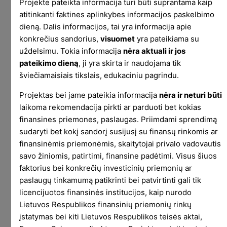
Projekte pateikta informacija turi būti suprantama kaip
atitinkanti faktines aplinkybes informacijos paskelbimo
dieną. Dalis informacijos, tai yra informacija apie
konkrečius sandorius,
visuomet
yra pateikiama su
uždelsimu. Tokia informacija
nėra aktuali ir jos
Info iš Myzone dirželio ir aplikacijos –
pateikimo dieną
, ji yra skirta ir naudojama tik
naudoju aktyviau sportuodamas.
šviečiamaisiais tikslais, edukaciniu pagrindu.
Jei pridėčiau tai, ką priskaičiavo mano laikrodis,
Projektas bei jame pateikia informacija
nėra ir neturi būti
rezultatai būtų visai neprasti:
laikoma rekomendacija pirkti ar parduoti bet kokias
finansines priemones, paslaugas. Priimdami sprendimą
sudaryti bet kokį sandorį susijusį su finansų rinkomis ar
finansinėmis priemonėmis, skaitytojai privalo vadovautis
savo žiniomis, patirtimi, finansine padėtimi. Visus šiuos
faktorius bei konkrečių investicinių priemonių ar
paslaugų tinkamumą patikrinti bei patvirtinti gali tik
licencijuotos finansinės institucijos, kaip nurodo
Lietuvos Respublikos finansinių priemonių rinkų
įstatymas bei kiti Lietuvos Respublikos teisės aktai,