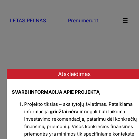
Skip
to
LĖTAS PELNAS
Prenumeruoti
content
Atskleidimas
SVARBI INFORMACIJA APIE PROJEKTĄ
Projekto tikslas – skaitytojų švietimas. Pateikiama
informacija
griežtai nėra
ir negali būti laikoma
investavimo rekomendacija, patarimu dėl konkrečių
finansinių priemonių. Visos konkrečios finansinės
priemonės yra minimos tik specifiniame kontekste,