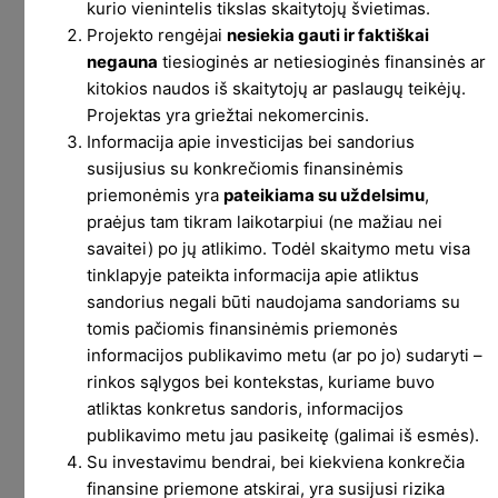
kurio vienintelis tikslas skaitytojų švietimas.
Projekto rengėjai
nesiekia gauti ir faktiškai
negauna
tiesioginės ar netiesioginės finansinės ar
kitokios naudos iš skaitytojų ar paslaugų teikėjų.
Projektas yra griežtai nekomercinis.
Informacija apie investicijas bei sandorius
susijusius su konkrečiomis finansinėmis
priemonėmis yra
pateikiama su uždelsimu
,
praėjus tam tikram laikotarpiui (ne mažiau nei
savaitei) po jų atlikimo. Todėl skaitymo metu visa
tinklapyje pateikta informacija apie atliktus
Lėtas sportas
sandorius negali būti naudojama sandoriams su
tomis pačiomis finansinėmis priemonės
informacijos publikavimo metu (ar po jo) sudaryti –
Prieš kelias savaites Facebook’e prisikalbėjau,
rinkos sąlygos bei kontekstas, kuriame buvo
atliktas konkretus sandoris, informacijos
kad pradėsiu normaliai sportuoti. Pažadėjau teikti
publikavimo metu jau pasikeitę (galimai iš esmės).
periodines ataskaitas ir pasakoti, kaip man
Su investavimu bendrai, bei kiekviena konkrečia
sekasi. Iš pradžių galvojau viską aprašinėti
finansine priemone atskirai, yra susijusi rizika
Facebook. Bet supratau, kad ataskaitos labai tiks