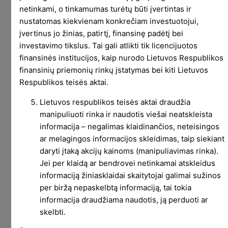
netinkami, o tinkamumas turėtų būti įvertintas ir
vertinimo nėra. Svarbiausia žinoti, ką nori
nustatomas kiekvienam konkrečiam investuotojui,
suskaičiuoti ir kodėl.
įvertinus jo žinias, patirtį, finansinę padėtį bei
Kiek būčiau uždirbęs investavęs tiek pat į NRZ ?
investavimo tikslus. Tai gali atlikti tik licencijuotos
finansinės institucijos, kaip nurodo Lietuvos Respublikos
Paprasčiausias būdas palyginti rezultatą, tai
finansinių priemonių rinkų įstatymas bei kiti Lietuvos
pažiūrėti, kiek būtų uždirbęs investuotojas, į NRZ
Respublikos teisės aktai.
birželio 3 dieną investavęs tuos pačius 1600
Lietuvos respublikos teisės aktai draudžia
USD, kuriuos skyriau šiam eksperimentui.
manipuliuoti rinka ir naudotis viešai neatskleista
Primenu, jog prekyba pasirinkimo sandoriais per
informacija – negalimas klaidinančios, neteisingos
šį laikotarpį sugeneravo
281.11
USD
.
ar melagingos informacijos skleidimas, taip siekiant
daryti įtaką akcijų kainoms (manipuliavimas rinka).
2020 birželio 3 dieną už 1600 USD būtų buvę
Jei per klaidą ar bendrovei netinkamai atskleidus
galima nupirkti 188 vienetus NRZ. Iki gruodžio 3
informaciją žiniasklaidai skaitytojai galimai sužinos
dienos tokiu atveju būtumėm susirinkę 2
per biržą nepaskelbtą informaciją, tai tokia
dividendų mokėjimus, kuriuos, savaime
informacija draudžiama naudotis, ją perduoti ar
suprantama, būtumėm reinvestavę į NRZ. Tad
skelbti.
gruodžio 3, kuomet NRZ kainavo 9.64, sąskaitoje