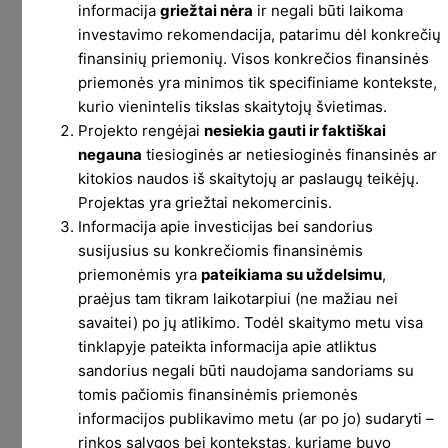
informacija
griežtai nėra
ir negali būti laikoma
investavimo rekomendacija, patarimu dėl konkrečių
finansinių priemonių. Visos konkrečios finansinės
priemonės yra minimos tik specifiniame kontekste,
kurio vienintelis tikslas skaitytojų švietimas.
Projekto rengėjai
nesiekia gauti ir faktiškai
negauna
tiesioginės ar netiesioginės finansinės ar
kitokios naudos iš skaitytojų ar paslaugų teikėjų.
Projektas yra griežtai nekomercinis.
Informacija apie investicijas bei sandorius
susijusius su konkrečiomis finansinėmis
priemonėmis yra
pateikiama su uždelsimu
,
praėjus tam tikram laikotarpiui (ne mažiau nei
savaitei) po jų atlikimo. Todėl skaitymo metu visa
tinklapyje pateikta informacija apie atliktus
sandorius negali būti naudojama sandoriams su
tomis pačiomis finansinėmis priemonės
informacijos publikavimo metu (ar po jo) sudaryti –
rinkos sąlygos bei kontekstas, kuriame buvo