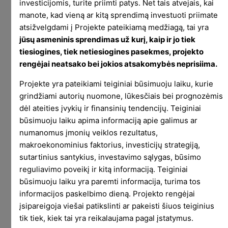
investicijomis, turite priimti patys. Net tais atvejais, kai
eurus drožti galima nuolat.
manote, kad vieną ar kitą sprendimą investuoti priimate
Va ir įžvalga. Va ir skirtumas.
atsižvelgdami į Projekte pateikiamą medžiagą, tai yra
jūsų asmeninis sprendimas už kurį, kaip ir jo tiek
Jei ne lapkričio pabaigoje stebėtas NRZ augimas,
tiesiogines, tiek netiesiogines pasekmes, projekto
pasirinkimo sandorių prekyba būtų sugeneravusi
rengėjai neatsako bei jokios atsakomybės neprisiima.
15-16% grąžos, kai tuo tarpu NRZ buy and hold
Projekte yra pateikiami teiginiai būsimuoju laiku, kurie
būtų sugeneravęs 0%. Pasirinkimo sandorių
grindžiami autorių nuomone, lūkesčiais bei prognozėmis
prekybai nereikia kainos pokyčių. Nereikia laukti
dėl ateities įvykių ir finansinių tendencijų. Teiginiai
dienos, kuomet tavo pasirinktas aktyvas šoks
būsimuoju laiku apima informaciją apie galimus ar
10% į viršų (taip ir 5 metus gali prie ekrano
numanomus įmonių veiklos rezultatus,
rymoti). Užtenka tik rasti norinčių pirkti tavo
makroekonominius faktorius, investicijų strategiją,
parduodamus pasirinkimo sandorius už tau
sutartinius santykius, investavimo sąlygas, būsimo
tinkamą kainą.
reguliavimo poveikį ir kitą informaciją. Teiginiai
būsimuoju laiku yra paremti informacija, turima tos
Aišku, prekyba opcionais turi ir minusų. Nes
informacijos paskelbimo dieną. Projekto rengėjai
prekyba pasirinkimo sandoriais generuoja beveik
įsipareigoja viešai patikslinti ar pakeisti šiuos teiginius
fiksuotą grąžą, priklausomai nuo tikėtino aktyvo
tik tiek, kiek tai yra reikalaujama pagal įstatymus.