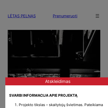
Skip
to
LĖTAS PELNAS
Prenumeruoti
content
Atskleidimas
SVARBI INFORMACIJA APIE PROJEKTĄ
Projekto tikslas – skaitytojų švietimas. Pateikiama