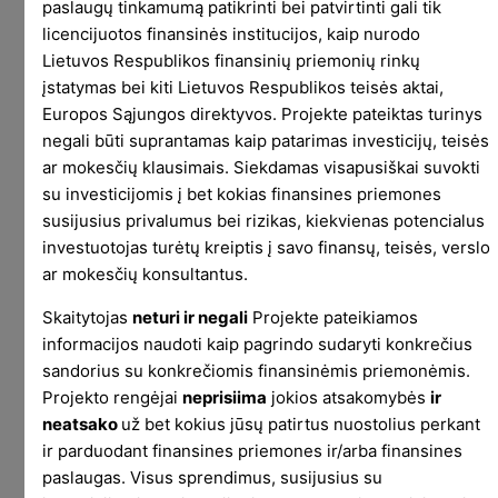
paslaugų tinkamumą patikrinti bei patvirtinti gali tik
licencijuotos finansinės institucijos, kaip nurodo
Lietuvos Respublikos finansinių priemonių rinkų
Nors šitos dvi linijos tūkstančio žodžių nevertos,
įstatymas bei kiti Lietuvos Respublikos teisės aktai,
Europos Sąjungos direktyvos. Projekte pateiktas turinys
jos gerai parodo skitumus tarp strategijų. Esminis
negali būti suprantamas kaip patarimas investicijų, teisės
jų – buy and hold strategija generuoja daug
ar mokesčių klausimais. Siekdamas visapusiškai suvokti
grąžos, kai aktyvo vertė labai kyla. Taip pat,
su investicijomis į bet kokias finansines priemones
generuoja normaliai nuostolio, kai aktyvo vertė
susijusius privalumus bei rizikas, kiekvienas potencialus
normaliai krenta. Įžvalgu ?
investuotojas turėtų kreiptis į savo finansų, teisės, verslo
ar mokesčių konsultantus.
Įžvalgiau nei gali pasirodyti iš pirmo žvilgsnio.
Daugelis investuotojų labai dažnai vertina tik
Skaitytojas
neturi ir negali
Projekte pateikiamos
galutinį rezultatą. Nors realiai galutinis
informacijos naudoti kaip pagrindo sudaryti konkrečius
konkretaus veiksmo rezultatas yra beveik
sandorius su konkrečiomis finansinėmis priemonėmis.
nesvarbus. Pavienių atvejų rezultatai nėra
Projekto rengėjai
neprisiima
jokios atsakomybės
ir
reikšmingi. Reikšminga tik tai, kaip buvo gautas
neatsako
už bet kokius jūsų patirtus nuostolius perkant
ir parduodant finansines priemones ir/arba finansines
rezultatas. Nes sėkmės pakartoti neįmanoma.
paslaugas. Visus sprendimus, susijusius su
Tuo tarpu iš statistiškai veikiančios strategijos