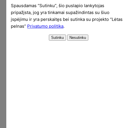
kintamumo pokyčių (implied volatility). Todėl
Spausdamas “Sutinku”, šio puslapio lankytojas
pardavinėjant opcionus negali tikėtis uždirbti
pripažįsta, jog yra tinkamai supažindintas su šiuo
daug ir greitai, kas gali nutikti perkant aktyvą
įspėjimu ir yra perskaitęs bei sutinka su projekto “Lėtas
outright (pvz TSLA, PLTR to name a few). Bet ir
pelnas”
Privatumo politika
.
pradirbi dažniausiai mažiau, nei tiesiog pirkdamas
kokį nors daiktą.
Nuostoliai (% nuo alokuotų 1600 USD) grafiškai:
Jei įvertinsime maksimalius abiejų strategijų
nuostolius, tai pirkimo ir laikymo strategijos