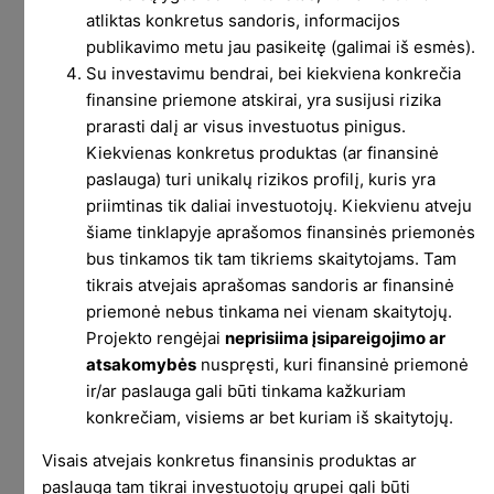
atliktas konkretus sandoris, informacijos
publikavimo metu jau pasikeitę (galimai iš esmės).
Su investavimu bendrai, bei kiekviena konkrečia
Christmas special
finansine priemone atskirai, yra susijusi rizika
prarasti dalį ar visus investuotus pinigus.
(3/3)
Kiekvienas konkretus produktas (ar finansinė
paslauga) turi unikalų rizikos profilį, kuris yra
priimtinas tik daliai investuotojų. Kiekvienu atveju
šiame tinklapyje aprašomos finansinės priemonės
Investavimo rezultatus galima vertinti įvairiai.
bus tinkamos tik tam tikriems skaitytojams. Tam
Nepriklausomai nuo naudojamos strategijos,
tikrais atvejais aprašomas sandoris ar finansinė
pasirinktų aktyvų ar bet kokių kitų faktorių,
priemonė nebus tinkama nei vienam skaitytojų.
galutinį rezultatą visi vertins skirtingai. Nes
Projekto rengėjai
neprisiima įsipareigojimo ar
visiems rūpės skirtingi dalykai.
atsakomybės
nuspręsti, kuri finansinė priemonė
ir/ar paslauga gali būti tinkama kažkuriam
Šio prekybos pasirinkimo sandoriais
konkrečiam, visiems ar bet kuriam iš skaitytojų.
eksperimento rezultatus pirmiausia įvertinsiu
paprasčiausiu būdu, o tuomet aprašysiu ir
Visais atvejais konkretus finansinis produktas ar
paslauga tam tikrai investuotojų grupei gali būti
sudėtingesnį vertinimo būdą. Vieno teisingo