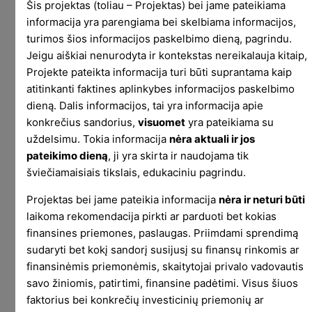
Šis projektas (toliau – Projektas) bei jame pateikiama
turėtumėm 1860.52 USD arba
262.52 USD
pelno.
informacija yra parengiama bei skelbiama informacijos,
Tai va, trumpas atsakymas, 6 mėnesius drožti
turimos šios informacijos paskelbimo dieną, pagrindu.
Jeigu aiškiai nenurodyta ir kontekstas nereikalauja kitaip,
rinką ir tarkuoti buy sell mygtukus veda prie
Projekte pateikta informacija turi būti suprantama kaip
17.59%
grąžos, o tiesiog pirkimas
16.43%
atitinkanti faktines aplinkybes informacijos paskelbimo
grąžos (vertinant nuo alokuoto kapitalo). Dar
dieną. Dalis informacijos, tai yra informacija apie
kartą įrodėm, kad investuoti geriau, nei
konkrečius sandorius,
visuomet
yra pateikiama su
spekuliuoti, ačiū geros dienos.
uždelsimu. Tokia informacija
nėra aktuali ir jos
pateikimo dieną
, ji yra skirta ir naudojama tik
Nevisai. Paveikslas gali būti vertas tūkstančio
šviečiamaisiais tikslais, edukaciniu pagrindu.
žodžių.
Projektas bei jame pateikia informacija
nėra ir neturi būti
laikoma rekomendacija pirkti ar parduoti bet kokias
finansines priemones, paslaugas. Priimdami sprendimą
sudaryti bet kokį sandorį susijusį su finansų rinkomis ar
finansinėmis priemonėmis, skaitytojai privalo vadovautis
savo žiniomis, patirtimi, finansine padėtimi. Visus šiuos
faktorius bei konkrečių investicinių priemonių ar