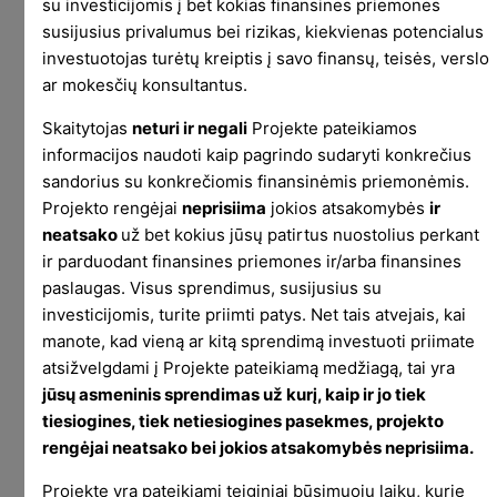
su investicijomis į bet kokias finansines priemones
susijusius privalumus bei rizikas, kiekvienas potencialus
How will Brexit affect me?
investuotojas turėtų kreiptis į savo finansų, teisės, verslo
ar mokesčių konsultantus.
Regulatory Protection – You will no longer have
the benefit of EU regulatory protection but you
Skaitytojas
neturi ir negali
Projekte pateikiamos
will continue to benefit from UK consumer
informacijos naudoti kaip pagrindo sudaryti konkrečius
protection laws or regulations that may apply to
sandorius su konkrečiomis finansinėmis priemonėmis.
Projekto rengėjai
neprisiima
jokios atsakomybės
ir
the trading service.
neatsako
už bet kokius jūsų patirtus nuostolius perkant
Compensation Schemes – Don’t worry, your
ir parduodant finansines priemones ir/arba finansines
investments will continue to be held by
paslaugas. Visus sprendimus, susijusius su
DriveWealth LLC and protected by the Securities
investicijomis, turite priimti patys. Net tais atvejais, kai
manote, kad vieną ar kitą sprendimą investuoti priimate
Investor Protection Corporation (SIPC) in the US.
atsižvelgdami į Projekte pateikiamą medžiagą, tai yra
Right to Complain – Depending on the
jūsų asmeninis sprendimas už kurį, kaip ir jo tiek
circumstances of your complaint, you may not
tiesiogines, tiek netiesiogines pasekmes, projekto
be able to refer your complaint to the UK’s
rengėjai neatsako bei jokios atsakomybės neprisiima.
Financial Ombudsman Service (FOS) but we’ll still
Projekte yra pateikiami teiginiai būsimuoju laiku, kurie