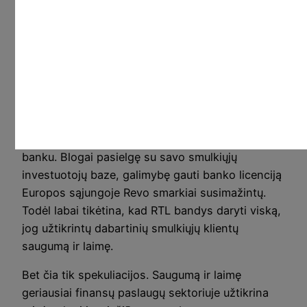
jurisdikcijoje veikiantis tarpininkas turėtų būti
sietinas su daugiau potencialių rizikų.
Iš kitos pusės, kadangi niekada nerekomendavau
per Revolut prekiauti ženkliomis sumomis dėl
aukščiau aprašytų pinigų, tai jei kažkur dings keli
šimtai ar tūkstantis eurų, nenumirsit. O to
tikimybę vis tiek vertinu kaip gana žemą, nes
Revo nori būti Europos sąjungoje veikiančiu
banku. Blogai pasielgę su savo smulkiųjų
investuotojų baze, galimybę gauti banko licenciją
Europos sąjungoje Revo smarkiai susimažintų.
Todėl labai tikėtina, kad RTL bandys daryti viską,
jog užtikrintų dabartinių smulkiųjų klientų
saugumą ir laimę.
Bet čia tik spekuliacijos. Saugumą ir laimę
geriausiai finansų paslaugų sektoriuje užtikrina