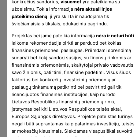
konkrečius sandorius,
visuomet
yra pateikiama su
uždelsimu. Tokia informacija
nėra aktuali ir jos
As you know, the UK will formally leave the EU
pateikimo dieną
, ji yra skirta ir naudojama tik
after 31 December 2020. As a result, our trading
šviečiamaisiais tikslais, edukaciniu pagrindu.
company, Revolut Trading Limited (RTL), will no
Projektas bei jame pateikia informacija
nėra ir neturi būti
longer be able to passport its services across
laikoma rekomendacija pirkti ar parduoti bet kokias
the EEA from 1 January 2021, as an appointed
finansines priemones, paslaugas. Priimdami sprendimą
representative of its UK principal firm (which is
sudaryti bet kokį sandorį susijusį su finansų rinkomis ar
authorised and regulated by the Financial
finansinėmis priemonėmis, skaitytojai privalo vadovautis
Conduct Authority.)
savo žiniomis, patirtimi, finansine padėtimi. Visus šiuos
faktorius bei konkrečių investicinių priemonių ar
This means that RTL will no longer be authorised
paslaugų tinkamumą patikrinti bei patvirtinti gali tik
on behalf of its principal firm to advertise,
licencijuotos finansinės institucijos, kaip nurodo
promote or otherwise provide the trading
Lietuvos Respublikos finansinių priemonių rinkų
service to you under EU law after this date. You
įstatymas bei kiti Lietuvos Respublikos teisės aktai,
can, however, choose to continue trading with
Europos Sąjungos direktyvos. Projekte pateiktas turinys
RTL from 1 January 2021 if you are comfortable
negali būti suprantamas kaip patarimas investicijų, teisės
with how the following changes affect you, so
ar mokesčių klausimais. Siekdamas visapusiškai suvokti
please do read on.