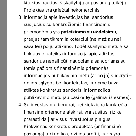
kitokios naudos iš skaitytojų ar paslaugų teikėjų.
Projektas yra griežtai nekomercinis.
Informacija apie investicijas bei sandorius
susijusius su konkrečiomis finansinėmis
priemonėmis yra
pateikiama su uždelsimu
,
praėjus tam tikram laikotarpiui (ne mažiau nei
savaitei) po jų atlikimo. Todėl skaitymo metu visa
tinklapyje pateikta informacija apie atliktus
Revolut ir Brexit. Ką
sandorius negali būti naudojama sandoriams su
tomis pačiomis finansinėmis priemonės
daryti ?
informacijos publikavimo metu (ar po jo) sudaryti –
rinkos sąlygos bei kontekstas, kuriame buvo
atliktas konkretus sandoris, informacijos
Revolut paskelbė, jog dėl Brexit keisis tam tikri
publikavimo metu jau pasikeitę (galimai iš esmės).
dalykai, susiję su akcijų prekyba per šį tarpininką.
Su investavimu bendrai, bei kiekviena konkrečia
finansine priemone atskirai, yra susijusi rizika
Kadangi dalis LP krepšelio yra investuojama per
prarasti dalį ar visus investuotus pinigus.
Revo, šiek tiek informacijos, ką tai gali reikšti ir ar
Kiekvienas konkretus produktas (ar finansinė
reikia su tuo kažką daryti.
paslauga) turi unikalų rizikos profilį, kuris yra