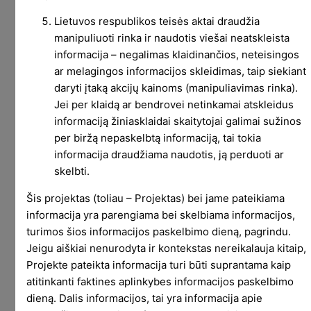
apie jas čia nekalbame. Tik, pasitaikius progai,
Lietuvos respublikos teisės aktai draudžia
priminsiu, kad jūsų Revolut kortoje laikomi pinigai
manipuliuoti rinka ir naudotis viešai neatskleista
(ne tik jūsų, o ir visų kitų) po Lietuvos indėlių
informacija – negalimas klaidinančios, neteisingos
draudimo sistema nebūtinai patenka. Viskas
ar melagingos informacijos skleidimas, taip siekiant
priklauso nuo to, ar perėjote į Revolut banką, ar
daryti įtaką akcijų kainoms (manipuliavimas rinka).
ne. Jei nebuvote pakviesti/neperėjote, tai
Jei per klaidą ar bendrovei netinkamai atskleidus
draudimo nėra. Nes laikote pinigus ne Revolut
informaciją žiniasklaidai skaitytojai galimai sužinos
per biržą nepaskelbtą informaciją, tai tokia
banke, o Revolut mokėjimų įstaigoje. Draudimas
informacija draudžiama naudotis, ją perduoti ar
galioja tik banko klientams.
skelbti.
O dabar prie temos. Tai yra pokyčių Revolut
Šis projektas (toliau – Projektas) bei jame pateikiama
Trading Limited.
informacija yra parengiama bei skelbiama informacijos,
turimos šios informacijos paskelbimo dieną, pagrindu.
Revolut atsiųsta informacija
:
Jeigu aiškiai nenurodyta ir kontekstas nereikalauja kitaip,
Tautvydas, please read – important Brexit
Projekte pateikta informacija turi būti suprantama kaip
update!
atitinkanti faktines aplinkybes informacijos paskelbimo
dieną. Dalis informacijos, tai yra informacija apie
Hi Tautvydas,