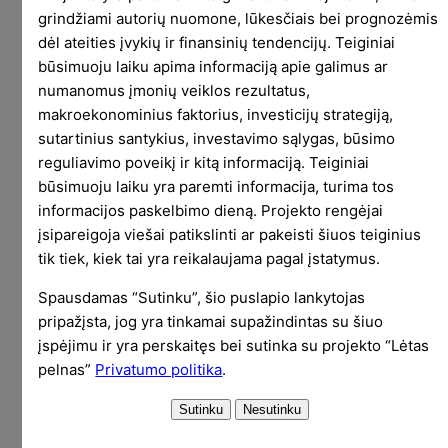
do our best to put things right if you’re unhappy
grindžiami autorių nuomone, lūkesčiais bei prognozėmis
with any aspect of the trading service.
dėl ateities įvykių ir finansinių tendencijų. Teiginiai
būsimuoju laiku apima informaciją apie galimus ar
RTL will continue to operate as an appointed
numanomus įmonių veiklos rezultatus,
representative of its UK principal firm, and will
makroekonominius faktorius, investicijų strategiją,
continue to adhere to the high standards set by
sutartinius santykius, investavimo sąlygas, būsimo
the Financial Conduct Authority (FCA), the UK
reguliavimo poveikį ir kitą informaciją. Teiginiai
Regulator. Rest assured that the investments
būsimuoju laiku yra paremti informacija, turima tos
you’ve made via the Revolut App will continue to
informacijos paskelbimo dieną. Projekto rengėjai
be kept safe and secure after 31 December
įsipareigoja viešai patikslinti ar pakeisti šiuos teiginius
2020.
tik tiek, kiek tai yra reikalaujama pagal įstatymus.
Spausdamas “Sutinku”, šio puslapio lankytojas
What do I need to do?
pripažįsta, jog yra tinkamai supažindintas su šiuo
You have until 31 December 2020 to decide
įspėjimu ir yra perskaitęs bei sutinka su projekto “Lėtas
what to do next. We will continue to update you
pelnas”
Privatumo politika
.
via the Revolut App, email and our Help centre
page with relevant information.