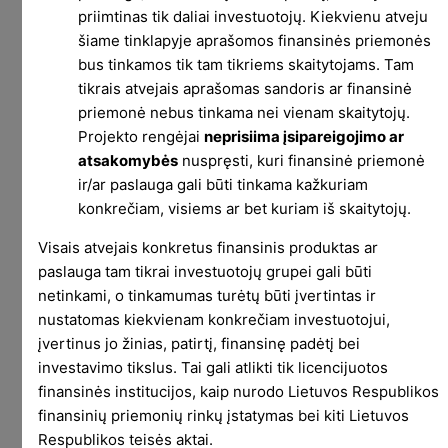
priimtinas tik daliai investuotojų. Kiekvienu atveju
Pirmiausia svarbu suprasti, jog Revolut nėra
šiame tinklapyje aprašomos finansinės priemonės
tiesiog viena įmonė, kuri daro viską. Revolut, per
bus tinkamos tik tam tikriems skaitytojams. Tam
kurią siunčiate pinigus ir kurios kortele
tikrais atvejais aprašomas sandoris ar finansinė
naudojatės, yra viena įmonė su vieno tipo
priemonė nebus tinkama nei vienam skaitytojų.
licencijomis. Tuo tarpu Revolut prekybinė
Projekto rengėjai
neprisiima įsipareigojimo ar
platforma jau iš esmės yra kitos įmonės dalis,
atsakomybės
nuspręsti, kuri finansinė priemonė
kuri turi visai kito tipo licenciją. Na o Lietuvoje
ir/ar paslauga gali būti tinkama kažkuriam
įsteigtas bankas yra trečia įmonė, veikianti pagal
konkrečiam, visiems ar bet kuriam iš skaitytojų.
dar kitokio tipo licenciją.
Visais atvejais konkretus finansinis produktas ar
Kadangi viskas suplakta į vieną programėlę,
paslauga tam tikrai investuotojų grupei gali būti
reikalas yra painus. Bet žinokite, kad šiame
netinkami, o tinkamumas turėtų būti įvertintas ir
tekste kalbame išskirtinai apie RTL – Revolut
nustatomas kiekvienam konkrečiam investuotojui,
įvertinus jo žinias, patirtį, finansinę padėtį bei
Trading Limited. Tai yra prekybą finansinėmis
investavimo tikslus. Tai gali atlikti tik licencijuotos
priemonės leidžiančią vykdyti platformą, kuri yra
finansinės institucijos, kaip nurodo Lietuvos Respublikos
įsteigta ir licencijuota UK.
finansinių priemonių rinkų įstatymas bei kiti Lietuvos
Kitos Revolut dalys veikia atskirai ir kiek kitaip,
Respublikos teisės aktai.